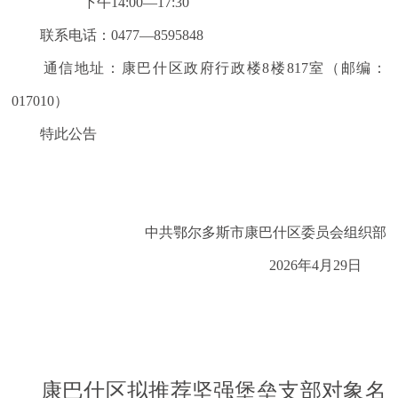
下午
14:00
—
17:30
联系电话：
0477
—
8595848
通信地
址：康巴什区政府行政楼
8
楼
817
室（
邮编：
017010
）
特此公告
中共鄂尔多斯市康巴什区委员会组织部
2026
年
4
月
29
日
康巴什区拟推荐坚强堡垒支部对象
名