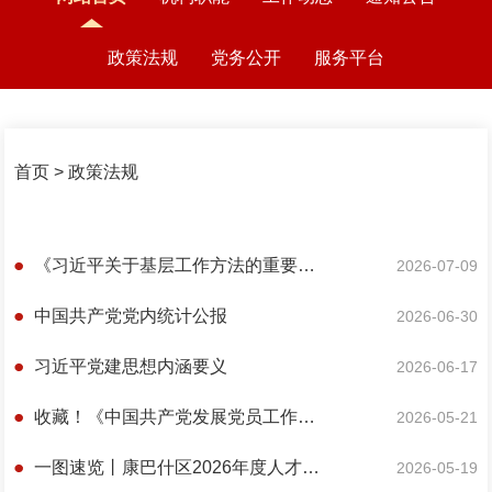
政策法规
党务公开
服务平台
首页
>
政策法规
《习近平关于基层工作方法的重要论述学习读本》出版发行
2026-07-09
中国共产党党内统计公报
2026-06-30
习近平党建思想内涵要义
2026-06-17
收藏！《中国共产党发展党员工作细则》新旧对照表
2026-05-21
一图速览丨康巴什区2026年度人才工作要点
2026-05-19