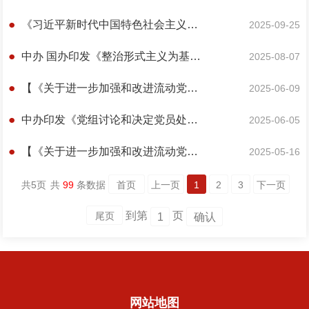
《习近平新时代中国特色社会主义思想课程体系和教学大纲（党员、干部教...
2025-09-25
中办 国办印发《整治形式主义为基层减负若干规定》
2025-08-07
【《关于进一步加强和改进流动党员管理工作的意见》学习问答】第五期
2025-06-09
中办印发《党组讨论和决定党员处分事项工作程序规定》
2025-06-05
【《关于进一步加强和改进流动党员管理工作的意见》学习问答】第四期
2025-05-16
共
5
页
共
99
条数据
首页
上一页
1
2
3
下一页
到第
页
尾页
网站地图